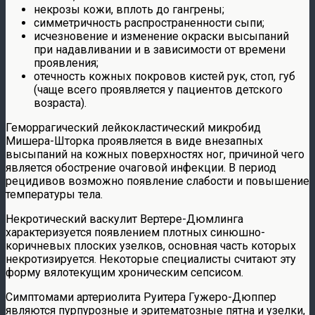
некрозы кожи, вплоть до гангрены;
симметричность распространенности сыпи;
исчезновение и изменение окраски высыпаний
при надавливании и в зависимости от времени
проявления;
отечность кожных покровов кистей рук, стоп, губ
(чаще всего проявляется у пациентов детского
возраста).
Геморрагический лейкокластический микробид
Мишера-Шторка проявляется в виде внезапных
высыпаний на кожных поверхностях ног, причиной чего
является обострение очаговой инфекции. В период
рецидивов возможно появление слабости и повышение
температуры тела.
Некротический васкулит Вертере-Дюмлинга
характеризуется появлением плотных синюшно-
коричневых плоских узелков, основная часть которых
некротизируется. Некоторые специалисты считают эту
форму вялотекущим хроническим сепсисом.
Симптомами артериолита Руитера Гужеро-Дюппер
являются пурпурозные и эритематозные пятна и узелки,