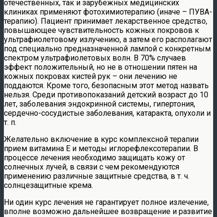
отечественных, так и зарубежных медицинских
клиниках применяют фотохимиотерапию (иначе – ПУВА-
терапию). Пациент принимает лекарственное средство,
повышающее чувствительность кожных покровов к
ультрафиолетовому излучению, а затем его располагают
под специально предназначенной лампой с конкретным
спектром ультрафиолетовых волн. В 70% случаев
эффект положительный, но не в отношении пятен на
кожных покровах кистей рук – они лечению не
поддаются. Кроме того, безопасным этот метод назвать
нельзя. Среди противопоказаний детский возраст до 10
лет, заболевания эндокринной системы, гипертония,
сердечно-сосудистые заболевания, катаракта, опухоли и
т. п.
Желательно включение в курс комплексной терапии
прием витамина Е и методы иглорефлексотерапии. В
процессе лечения необходимо защищать кожу от
солнечных лучей, в связи с чем рекомендуются
применению различные защитные средства, в т. ч.
солнцезащитные крема.
Ни один курс лечения не гарантирует полное излечение,
вполне возможно дальнейшее возвращение и развитие