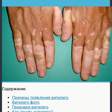
Содержание:
Причины появления витилиго
Витилиго фото
Признаки витилиго
Как лечить витилиго?