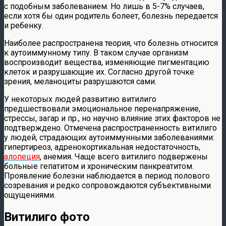
с подобным заболеванием. Но лишь в 5-7% случаев,
если хотя бы один родитель болеет, болезнь передается
и ребенку.
Наиболее распространена теория, что болезнь относится
к аутоиммунному типу. В таком случае организм
воспроизводит вещества, изменяющие пигментацию
клеток и разрушающие их. Согласно другой точке
зрения, меланоциты разрушаются сами.
У некоторых людей развитию витилиго
предшествовали эмоциональное перенапряжение,
стрессы, загар и пр., но научно влияние этих факторов не
подтверждено. Отмечена распространенность витилиго
у людей, страдающих аутоиммунными заболеваниями:
гипертиреоз, адренокортикальная недостаточность,
алопеция
, анемия. Чаще всего витилиго подвержены
больные гепатитом и хроническим панкреатитом.
Проявление болезни наблюдается в период полового
созревания и редко сопровождаются субъективными
ощущениями.
Витилиго фото