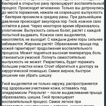
бактерий в открытую рану провоцирует воспалительный
процесс. Происходит мгновенно. Только вы дотронулись
до места поражения, нажали на созревшую выпуклость
– бактерии проникли в средину раны. При дальнейшем
давлении происходит закупорка пор. Гной, кожное сало
остаётся в ране. Через некоторое время образовалось
уплотнение. Выпуклость сильно болит, растёт с каждой
попыткой выдавить. Кожное сало выделяется,
накопляется, не выходит. С каждым днём поры сильнее
забиваются. Жировик растёт. Образование прыща под
кожей гарантирует продолжения воспалительного
процесса. Может подняться высокая температура, боль
становиться ужасной. Лопнуть самостоятельно
выпуклость не может. Разрастаясь, будет поражать
большие участки кожи. Стоит обратиться к доктору за
хирургической помощью. Самое верное, быстрое
решение как убрать шишку.
Гной выделяется не только наружу, распространяется
под здоровыми участками кожи, оставаясь под
эпидермисом. Результат – после выдавливания прыща
образовалась шишка. Гной провоцирует
воспалительный процесс. Самое легкое при