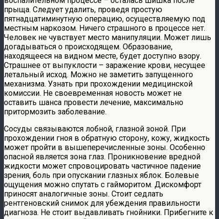
воспалительном процессе – осталась шишка после
прыща. Следует удалить, проведя простую
пятнадцатиминутную операцию, осуществляемую под
местным наркозом. Ничего страшного в процессе нет.
Человек не чувствует место манипуляции. Может лишь
догадываться о происходящем. Образование,
находящееся на видном месте, будет доступно взору.
Страшнее от выпуклости – заражение крови, несущее
летальный исход. Можно не заметить запущенного
механизма. Узнать при прохождении медицинской
комиссии. Не своевременная новость может не
оставить шанса провести лечение, максимально
притормозить заболевание.
Сосуды связываются лобной, глазной зоной. При
прохождении гноя в обратную сторону, кожу, жидкость
может пройти в вышеперечисленные зоны. Особенно
опасной является зона глаз. Проникновение вредной
жидкости может спровоцировать частичное падение
зрения, боль при опускании глазных яблок. Болевые
ощущения можно спутать с гайморитом. Дискомфорт
приносят аналогичные зоны. Стоит седлать
рентгеновский снимок для убеждения правильности
диагноза. Не стоит выдавливать гнойники. Прибегните к