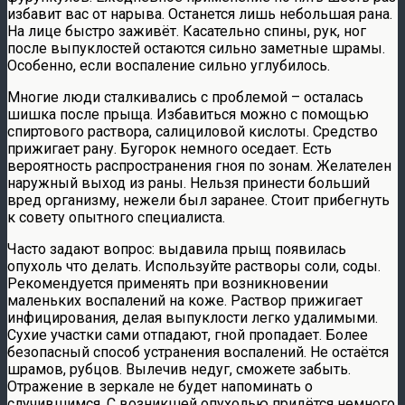
избавит вас от нарыва. Останется лишь небольшая рана.
На лице быстро заживёт. Касательно спины, рук, ног
после выпуклостей остаются сильно заметные шрамы.
Особенно, если воспаление сильно углубилось.
Многие люди сталкивались с проблемой – осталась
шишка после прыща. Избавиться можно с помощью
спиртового раствора, салициловой кислоты. Средство
прижигает рану. Бугорок немного оседает. Есть
вероятность распространения гноя по зонам. Желателен
наружный выход из раны. Нельзя принести больший
вред организму, нежели был заранее. Стоит прибегнуть
к совету опытного специалиста.
Часто задают вопрос: выдавила прыщ появилась
опухоль что делать. Используйте растворы соли, соды.
Рекомендуется применять при возникновении
маленьких воспалений на коже. Раствор прижигает
инфицирования, делая выпуклости легко удалимыми.
Сухие участки сами отпадают, гной пропадает. Более
безопасный способ устранения воспалений. Не остаётся
шрамов, рубцов. Вылечив недуг, сможете забыть.
Отражение в зеркале не будет напоминать о
случившимся. С возникшей опухолью придётся немного