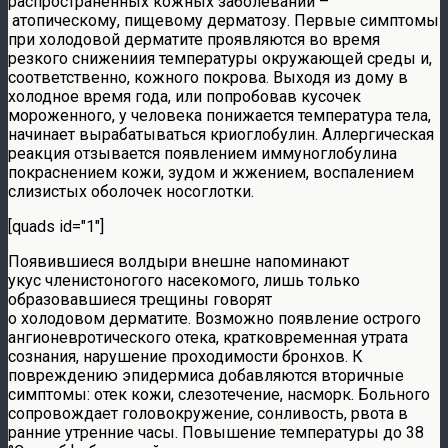
распространенных кожных заболеваний –
атопическому, пищевому дерматозу. Первые симптомы
при холодовой дерматите проявляются во время
резкого снижениия температуры окружающей среды и,
соответственно, кожного покрова. Выходя из дому в
холодное время года, или попробовав кусочек
мороженного, у человека понижается температура тела,
начинает вырабатываться криоглобулин. Аллергическая
реакция отзывается появлением иммуноглобулина
покраснением кожи, зудом и жжением, воспалением
слизистых оболочек носоглотки.
[quads id="1"]
Появившиеся волдыри внешне напоминают
укус членистоногого насекомого, лишь только
образовавшиеся трещины говорят
о холодовом дерматите. Возможно появление острого
ангионевротического отека, кратковременная утрата
сознания, нарушение проходимости бронхов. К
повреждению эпидермиса добавляются вторичные
симптомы: отек кожи, слезотечение, насморк. Больного
сопровождает головокружение, сонливость, рвота в
ранние утренние часы. Повышение температуры до 38