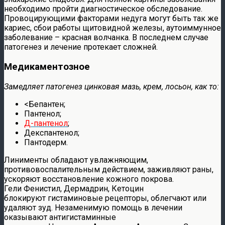
необходимо пройти диагностическое обследование.
Провоцирующими факторами недуга могут быть так же
кариес, сбои работы щитовидной железы, аутоиммунное
заболевание – красная волчанка. В последнем случае
патогенез и лечение протекает сложней.
Медикаментозное
Замедляет патогенез цинковая мазь, крем, лосьон, как то:
<Бепантен;
Пантенол
;
Д-
пантенол
;
Декспантенол;
Пантодерм.
Линименты обладают увлажняющим,
противовоспалительным действием, заживляют раны,
ускоряют восстановление кожного покрова.
Гели Фенистил, Дермадрин, Кетоцин
блокируют гистаминовые рецепторы, облегчают или
удаляют зуд. Незаменимую помощь в лечении
оказывают антигистаминные