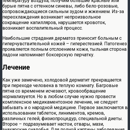
температуру воздуха, получим большие красные или
бурые пятна с оттенком синевы, либо бело-розовые,
сопровождающиеся сильным зудом и жжением. Из-за
переохлаждения возникает непроизвольное
сокращение капилляров, нарушается кровоток,
возникает воспалительный процесс.
Наибольшие страдания дерматоз приносит больным с
гиперчувствительной кожей – гиперестезией. Патогенез
проявляется полным отслоением кожи, тыльная сторона
ладони напоминает боксерскую перчатку.
Лечение
Как уже замечено, холодовой дерматит прекращается
при переходе человека в теплую комнату. Багровые
пятна со временем исчезают, кровообращение
нормализуется. Но в любом случае нужно провести
комплексное медикаментозное лечение, не следует
забывать и о народной медицине. Первое заключается в
использовании таблеток, линиментов, кремов,
различных гелей, физиопроцедур, специальной диеты.
Второе – подразумевает настои, отвары, мази,
знахарские снадобья. Для полной картины заболевания