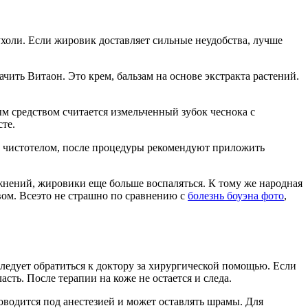
ухоли. Если жировик доставляет сильные неудобства, лучше
ить Витаон. Это крем, бальзам на основе экстракта растений.
ым средством считается измельченный зубок чеснока с
те.
ть чистотелом, после процедуры рекомендуют приложить
жнений, жировики еще больше воспаляться. К тому же народная
вом. Всеэто не страшно по сравнению с
болезнь боуэна фото
,
следует обратиться к доктору за хирургической помощью. Если
ть. После терапии на коже не остается и следа.
оводится под анестезией и может оставлять шрамы. Для