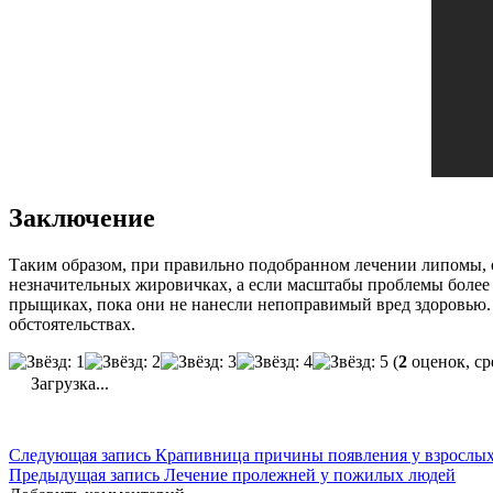
Заключение
Таким образом, при правильно подобранном лечении липомы, о
незначительных жировичках, а если масштабы проблемы более 3
прыщиках, пока они не нанесли непоправимый вред здоровью.
обстоятельствах.
(
2
оценок, ср
Загрузка...
Следующая запись
Крапивница причины появления у взрослы
Предыдущая запись
Лечение пролежней у пожилых людей