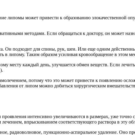
ление липомы может привести к образованию злокачественной оп
ативными методами. Если обращаться к доктору, он может назнач
са. Он подходит для спины, рук, шеи. Или еще одним действенн
ть в липому. Таким образом усиливая кровообращение в этом мес
нному месту каждый день, улучшается обмен веществ. Если лечи
).
амолечением, потому что это может привести к появлению осло
збавления от липом можно добиться хирургическим вмешательст
и проявления интенсивно увеличиваются в размерах, уже точно 
лечением, впрыскиванием соответствующего раствора в эту облас
рное, радиоволновое, пункционно-аспиральное удаление. Оно пр