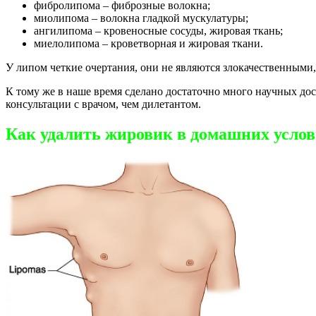
фибролипома – фиброзные волокна;
миолипома – волокна гладкой мускулатуры;
ангилипома – кровеносные сосуды, жировая ткань;
миелолипома – кроветворная и жировая ткани.
У липом четкие очертания, они не являются злокачественными,
К тому же в наше время сделано достаточно много научных до
консультации с врачом, чем дилетантом.
Как удалить жировик в домашних усло