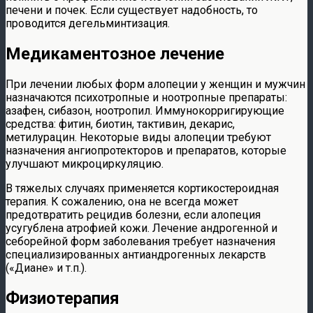
печени и почек. Если существует надобность, то
проводится дегельминтизация.
Медикаментозное лечение
При лечении любых форм алопеции у женщин и мужчин
назначаются психотропные и ноотропные препараты:
азафен, сибазон, ноотропил. Иммунокорригирующие
средства: фитин, биотин, тактивин, декарис,
метилурацин. Некоторые виды алопеции требуют
назначения ангиопротекторов и препаратов, которые
улучшают микроциркуляцию.
В тяжелых случаях применяется кортикостероидная
терапия. К сожалению, она не всегда может
предотвратить рецидив болезни, если алопеция
усугублена атрофией кожи. Лечение андрогенной и
себорейной форм заболевания требует назначения
специализированных антиандрогенных лекарств
(«Диане» и т.п.).
Физиотерапия