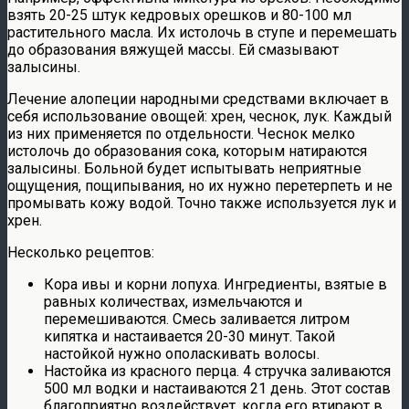
взять 20-25 штук кедровых орешков и 80-100 мл
растительного масла. Их истолочь в ступе и перемешать
до образования вяжущей массы. Ей смазывают
залысины.
Лечение алопеции народными средствами включает в
себя использование овощей: хрен, чеснок, лук. Каждый
из них применяется по отдельности. Чеснок мелко
истолочь до образования сока, которым натираются
залысины. Больной будет испытывать неприятные
ощущения, пощипывания, но их нужно перетерпеть и не
промывать кожу водой. Точно также используется лук и
хрен.
Несколько рецептов:
Кора ивы и корни лопуха. Ингредиенты, взятые в
равных количествах, измельчаются и
перемешиваются. Смесь заливается литром
кипятка и настаивается 20-30 минут. Такой
настойкой нужно ополаскивать волосы.
Настойка из красного перца. 4 стручка заливаются
500 мл водки и настаиваются 21 день. Этот состав
благоприятно воздействует, когда его втирают в