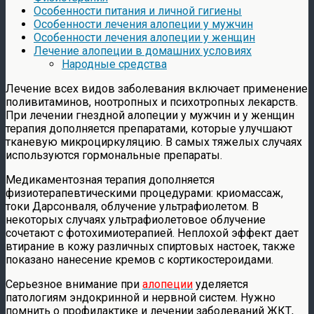
Особенности питания и личной гигиены
Особенности лечения алопеции у мужчин
Особенности лечения алопеции у женщин
Лечение алопеции в домашних условиях
Народные средства
Лечение всех видов заболевания включает применение
поливитаминов, ноотропных и психотропных лекарств.
При лечении гнездной алопеции у мужчин и у женщин
терапия дополняется препаратами, которые улучшают
тканевую микроциркуляцию. В самых тяжелых случаях
используются гормональные препараты.
Медикаментозная терапия дополняется
физиотерапевтическими процедурами: криомассаж,
токи Дарсонваля, облучение ультрафиолетом. В
некоторых случаях ультрафиолетовое облучение
сочетают с фотохимиотерапией. Неплохой эффект дает
втирание в кожу различных спиртовых настоек, также
показано нанесение кремов с кортикостероидами.
Серьезное внимание при
алопеции
уделяется
патологиям эндокринной и нервной систем. Нужно
помнить о профилактике и лечении заболеваний ЖКТ,