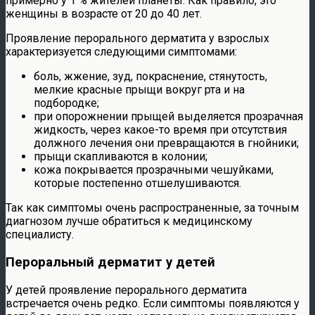
примерно у 1 % жителей планеты. Как правило, это
женщины в возрасте от 20 до 40 лет.
Проявление перорального дерматита у взрослых
характеризуется следующими симптомами:
боль, жжение, зуд, покраснение, стянутость,
мелкие красные прыщи вокруг рта и на
подбородке;
при опорожнении прыщей выделяется прозрачная
жидкость, через какое-то время при отсутствия
должного лечения они превращаются в гнойники;
прыщи скапливаются в колонии;
кожа покрывается прозрачными чешуйками,
которые постепенно отшелушиваются.
Так как симптомы очень распространенные, за точным
диагнозом лучше обратиться к медицинскому
специалисту.
Пероральный дерматит у детей
У детей проявление перорального дерматита
встречается очень редко. Если симптомы появляются у