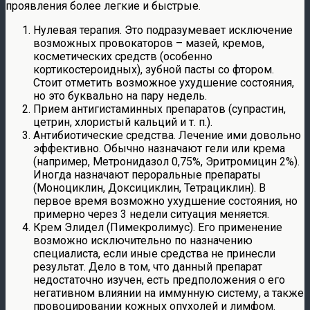
проявления более легкие и быстрые.
Нулевая терапия. Это подразумевает исключение
возможных провокаторов – мазей, кремов,
косметических средств (особенно
кортикостероидных), зубной пасты со фтором.
Стоит отметить возможное ухудшение состояния,
но это буквально на пару недель.
Прием антигистаминных препаратов (супрастин,
цетрин, хлористый кальций и т. п.).
Антибиотические средства. Лечение ими довольно
эффективно. Обычно назначают гели или крема
(например, Метронидазол 0,75%, Эритромицин 2%).
Иногда назначают пероральные препараты
(Моноциклин, Доксициклин, Тетрациклин). В
первое время возможно ухудшение состояния, но
примерно через 3 недели ситуация меняется.
Крем Элидел (Пимекролимус). Его применение
возможно исключительно по назначению
специалиста, если иные средства не принесли
результат. Дело в том, что данный препарат
недостаточно изучен, есть предположения о его
негативном влиянии на иммунную систему, а также
провоцировании кожных опухолей и лимфом.