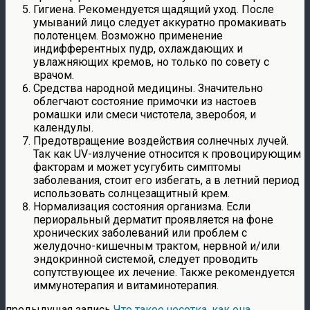
Гигиена. Рекомендуется щадящий уход. После
умываний лицо следует аккуратно промакивать
полотенцем. Возможно применение
индифферентных пудр, охлаждающих и
увлажняющих кремов, но только по совету с
врачом.
Средства народной медицины. Значительно
облегчают состояние примочки из настоев
ромашки или смеси чистотела, зверобоя, и
календулы.
Предотвращение воздействия солнечных лучей.
Так как UV-излучение относится к провоцирующим
факторам и может усугубить симптомы
заболевания, стоит его избегать, а в летний период
использовать солнцезащитный крем.
Нормализация состояния организма. Если
периоральный дерматит проявляется на фоне
хронических заболеваний или проблем с
желудочно-кишечным трактом, нервной и/или
эндокринной системой, следует проводить
сопутствующее их лечение. Также рекомендуется
иммунотерапия и витаминотерапия.
предыдущая запись
Что такое чесотка, как она