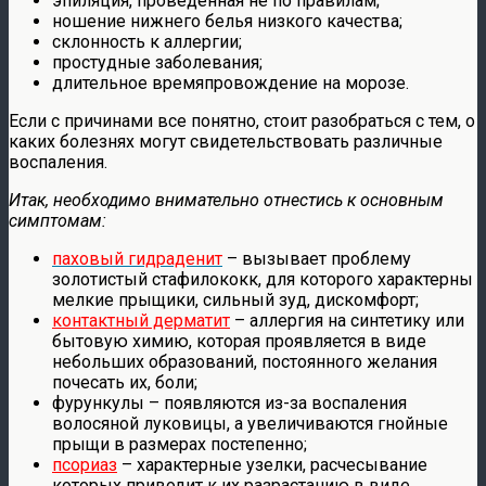
эпиляция, проведенная не по правилам;
ношение нижнего белья низкого качества;
склонность к аллергии;
простудные заболевания;
длительное времяпровождение на морозе.
Если с причинами все понятно, стоит разобраться с тем, о
каких болезнях могут свидетельствовать различные
воспаления.
Итак, необходимо внимательно отнестись к основным
симптомам:
паховый гидраденит
– вызывает проблему
золотистый стафилококк, для которого характерны
мелкие прыщики, сильный зуд, дискомфорт;
контактный дерматит
– аллергия на синтетику или
бытовую химию, которая проявляется в виде
небольших образований, постоянного желания
почесать их, боли;
фурункулы – появляются из-за воспаления
волосяной луковицы, а увеличиваются гнойные
прыщи в размерах постепенно;
псориаз
– характерные узелки, расчесывание
которых приводит к их разрастанию в виде