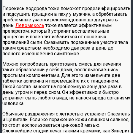
Перекись водорода тоже поможет продезинфицировать
и подсушить прыщики в паху у мужчин, а обрабатывать
проблемные участки рекомендовано до двух раз в
день.
Левомеколь
тоже является эффективным
препаратом, который устранит воспалительные
процессы и позволит избавиться от основных
проявлений сыпи. Смазывать пораженные участки тела
таким средством необходимо два раза в день до
полного исчезновения симптомов.
Можно попробовать приготовить смесь для лечения
таких образований у себя дома, воспользовавшись
простыми компонентами. Для этого измельчите две
таблетки аспирина и перемешайте их с глицерином.
Такой состав наносят на проблемную зону два раза в
день: утром и перед сном. Он эффективно и быстро
устраняет сыпь любого вида, не нанося вреда организму
человека.
Обычные раздражения с легкостью устраняет Спасатель
и Целитель. Если же поражение кожи слишком сильное,
то стоит воспользоваться цинковой мазью.
Сложнейшие стадии лечат такими кремами, как Зинерит