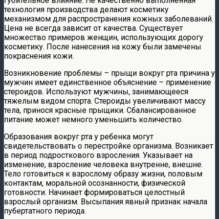
губительное влияние. Не качественно выполненная
технология производства делают косметику
механизмом для распространения кожных заболеваний.
Цена не всегда зависит от качества. Существует
множество примеров женщин, использующих дорогу
косметику. После нанесения на кожу были замечены
покраснения кожи.
Возникновение проблемы – прыщи вокруг рта причина у
мужчин имеет единственное объяснение – применение
стероидов. Используют мужчины, занимающееся
тяжелым видом спорта. Стероиды увеличивают массу
тела, принося красные прыщики. Сбалансированное
питание может немного уменьшить количество.
Образования вокруг рта у ребенка могут
свидетельствовать о перестройке организма. Возникает
в период подросткового взросления. Указывает на
изменение, взросление человека внутренне, внешне.
Тело готовиться к взрослому образу жизни, половым
контактам, моральной осознанности, физической
готовности. Начинает формироваться целостный
взрослый организм. Высыпания явный признак начала
пубертатного периода.