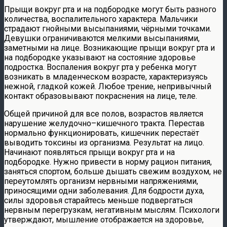
Прыщи вокруг рта и на подбородке могут быть разного
количества, воспалительного характера. Мальчики
страдают гнойными высыпаниями, чёрными точками.
Девушки ограничиваются мелкими высыпаниями,
заметными на лице. Возникающие прыщи вокруг рта и
на подбородке указывают на состояние здоровье
подростка. Воспаления вокруг рта у ребенка могут
возникать в младенческом возрасте, характеризуясь
нежной, гладкой кожей. Любое трение, непривычный
контакт образовывают покраснения на лице, теле.
Общей причиной для все полов, возрастов является
нарушение желудочно–кишечного тракта. Перестав
нормально функционировать, кишечник перестаёт
выводить токсины из организма. Результат на лицо.
Начинают появляться прыщи вокруг рта и на
подбородке. Нужно привести в норму рацион питания,
заняться спортом, больше дышать свежим воздухом, не
переутомлять организм нервными напряжениями,
приносящими одни заболевания. Для бодрости духа,
силы здоровья старайтесь меньше подвергаться
нервным перегрузкам, негативным мыслям. Психологи
утверждают, мышление отображается на здоровье,