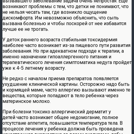
вызвавшего заболевание задача очень непростая. Еще
возникают проблемы с тем, что детки не понимают, что
не нельзя чесать там, где возникло ощущение
дискомфорта. Им невозможно объяснить, что сыпь
вызвана болезнью и чтобы поскорей от нее избавится
лучше ее не трогать.
У деток раннего возраста стабильная токсидермия
наиболее часто возникает из-за пищевого пути развития
заболевания. Но при адекватном подходе к терапии, а
именно назначении гипоаллергенного питания и
терапевтического лечения симптоматика недуга пройдет
уже к 4-5 летнему возрасту.
Не редко с началом приема препаратов появляется
ухудшение клинической картины. Осторожно надо быть
и кормящей маме, часто аллергию вызывают именно те
вещества, которые попадают в тело ребенка через
материнское молоко.
При болезни токсико аллергический дерматит у
детей часто возникает общее недомогание, полное
отсутствие аппетита, повышается температура тела. В
процессе лечения у ребенка должна быть проведена