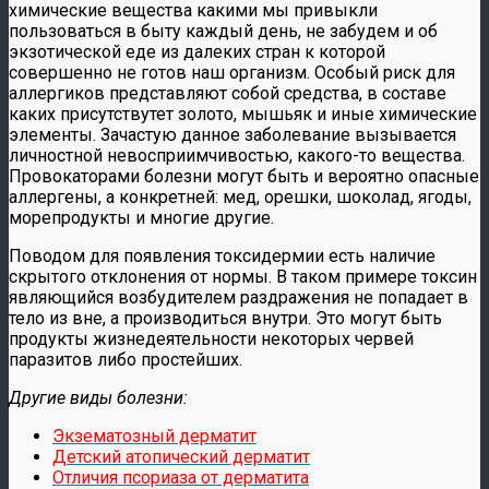
химические вещества какими мы привыкли
пользоваться в быту каждый день, не забудем и об
экзотической еде из далеких стран к которой
совершенно не готов наш организм. Особый риск для
аллергиков представляют собой средства, в составе
каких присутствутет золото, мышьяк и иные химические
элементы. Зачастую данное заболевание вызывается
личностной невосприимчивостью, какого-то вещества.
Провокаторами болезни могут быть и вероятно опасные
аллергены, а конкретней: мед, орешки, шоколад, ягоды,
морепродукты и многие другие.
Поводом для появления токсидермии есть наличие
скрытого отклонения от нормы. В таком примере токсин
являющийся возбудителем раздражения не попадает в
тело из вне, а производиться внутри. Это могут быть
продукты жизнедеятельности некоторых червей
паразитов либо простейших.
Другие виды болезни:
Экзематозный дерматит
Детский атопический дерматит
Отличия псориаза от дерматита