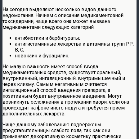
На сегодня выделяют несколько видов данного
недомогания. Начнем с описания медикаментозной
токсидермии, чаще всего она может вызвана
медикаментами следующих категорий:
антибиотики и барбитураты;
антигистаминные лекарства и витамины групп РР,
В, С;
новокаин и фурацилин.
Не малую важность имеет способ ввода
медикаментозных средств, существует оральный,
внутривенный, ингаляционный, внутримышечный и
через клизму. Самым негативным считается
ингаляционный способ введения препарата, а
позитивным будет внутривенное введение. Могут
возникнуть осложнения в протекании хвори, если она
происходит на фоне иного недуга и требуется прием
дополнительных лекарств.
Чаще данному заболеванию подвержены
представительницы слабого пола, так как они
применяют декоративную косметику практически