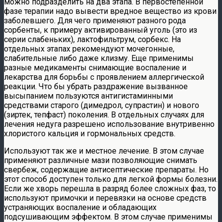
можно подразделить на два этапа. В первостепенной
фазе терапии надо вывести вредное вещество из крови
заболевшего. Для чего применяют разного рода
сорбенты, к примеру активированный уголь (это из
серии слабеньких), лактофильтрум, сорбекс. На
отдельных этапах рекомендуют мочегонные,
слабительные либо даже клизму. Еще применимы
разные медикаменты снимающие воспаление и
лекарства для борьбы с проявлением аллергической
реакции. Что бы убрать раздражение вызванное
высыпанием пользуются антигистаминными
средствами старого (димедрол, супрастин) и нового
(зиртек, тепфаст) поколения. В отдельных случаях для
лечения недуга разрешено использование внутривенно
хлористого кальция и гормональных средств.
Используют так же и местное лечение. В этом случае
применяют различные мази позволяющие снимать
свербеж, содержащие антисептические препараты. Но
этот способ доступен только для легкой формы болезни.
Если же хворь перешла в разряд более сложных фаз, то
используют примочки и перевязки на основе средств
устраняющих воспаление и обладающих
подсушивающим эффектом. В этом случае применимы