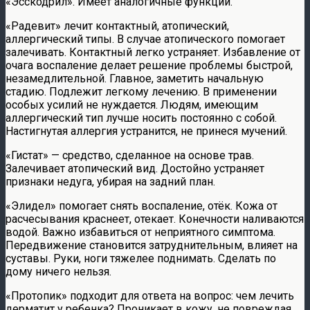
«Эсскодрил». Имеет аналогичные функции.
«Радевит» лечит контактный, атопический,
аллергический типы. В случае атопического помогает
залечивать. Контактный легко устраняет. Избавление от
очага воспаление делает решение проблемы быстрой,
незамедлительной. Главное, заметить начальную
стадию. Подлежит легкому лечению. В применении
особых усилий не нуждается. Людям, имеющим
аллергический тип лучше носить постоянно с собой.
Настигнутая аллергия устранится, не принеся мучений.
«Гистат» — средство, сделанное на основе трав.
Залечивает атопический вид. Достойно устраняет
признаки недуга, убирая на задний план.
«Элидел» помогает снять воспаление, отёк. Кожа от
расчесывания краснеет, отекает. Конечности наливаются
водой. Важно избавиться от неприятного симптома.
Передвижение становится затруднительным, влияет на
суставы. Руки, ноги тяжелее поднимать. Сделать по
дому ничего нельзя.
«Протопик» подходит для ответа на вопрос: чем лечить
дерматит у ребенка? Проникает в кожу, не повреждая