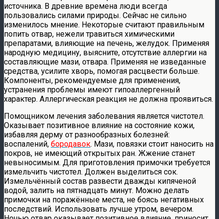
источника. В древние времена люди всегда
пользовались силами природы. Сейчас не сильно
изменилось мнение. Некоторые считают правильным
попить отвар, нежели травиться химическими
препаратами, влияющие на печень, желудок. Применяя
народную медицину, выясните, отсутствие аллергии на
составляющие мази, отвара. Применяя не изведанные
средства, усилите хворь, помогая расцвести больше.
Компоненты, рекомендуемые для применения,
устранения проблемы имеют гипоаллергенный
характер. Аллергическая реакция не должна проявиться.
Помощником лечения заболевания является чистотел.
Оказывает позитивное влияние на состояние кожи,
избавляя дерму от разнообразных болезней:
воспалений,
бородавок
. Мази, повязки стоит наносить на
покров, не имеющий открытых ран. Жжение станет
невыносимым. Для приготовления примочки требуется
измельчить чистотел. Должен выделиться сок.
Измельчённый состав развести дважды кипяченой
водой, залить на пятнадцать минут. Можно делать
примочки на поражённые места, не боясь негативных
последствий. Использовать лучше утром, вечером.
Ночью отвар оказывает позитивное влияние, приносит