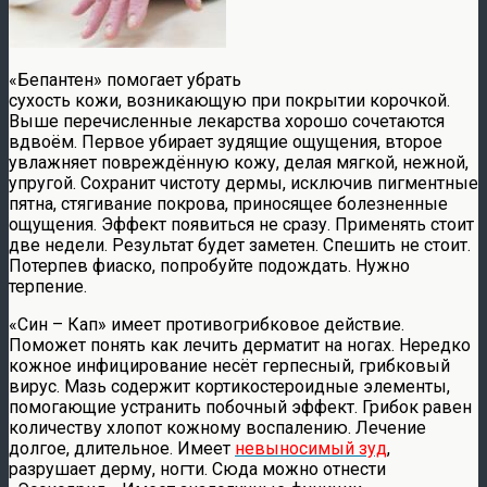
«Бепантен» помогает убрать
сухость кожи, возникающую при покрытии корочкой.
Выше перечисленные лекарства хорошо сочетаются
вдвоём. Первое убирает зудящие ощущения, второе
увлажняет повреждённую кожу, делая мягкой, нежной,
упругой. Сохранит чистоту дермы, исключив пигментные
пятна, стягивание покрова, приносящее болезненные
ощущения. Эффект появиться не сразу. Применять стоит
две недели. Результат будет заметен. Спешить не стоит.
Потерпев фиаско, попробуйте подождать. Нужно
терпение.
«Син – Кап» имеет противогрибковое действие.
Поможет понять как лечить дерматит на ногах. Нередко
кожное инфицирование несёт герпесный, грибковый
вирус. Мазь содержит кортикостероидные элементы,
помогающие устранить побочный эффект. Грибок равен
количеству хлопот кожному воспалению. Лечение
долгое, длительное. Имеет
невыносимый зуд
,
разрушает дерму, ногти. Сюда можно отнести