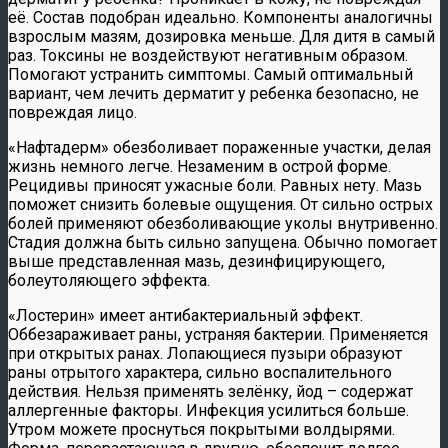
её. Состав подобран идеально. Компоненты аналогичны
взрослым мазям, дозировка меньше. Для дитя в самый
раз. Токсины не воздействуют негативным образом.
Помогают устранить симптомы. Самый оптимальный
вариант, чем лечить дерматит у ребенка безопасно, не
повреждая лицо.
«Нафтадерм» обезболивает пораженные участки, делая
жизнь немного легче. Незаменим в острой форме.
Рецидивы приносят ужасные боли. Равных нету. Мазь
поможет снизить болевые ощущения. От сильно острых
болей применяют обезболивающие уколы внутривенно.
Стадия должна быть сильно запущена. Обычно помогает
выше представленная мазь, дезинфицирующего,
болеутоляющего эффекта.
«Лостерин» имеет антибактериальный эффект.
Оббезараживает раны, устраняя бактерии. Применяется
при открытых ранах. Лопающиеся пузыри образуют
раны отрытого характера, сильно воспалительного
действия. Нельзя применять зелёнку, йод – содержат
аллергенные факторы. Инфекция усилиться больше.
Утром можете проснуться покрытыми волдырями.