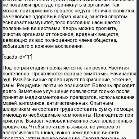
не позволяя простуде проникнуть в организм. Так
можно притормозить процесс недуга. Отлично скажется
на человеке здоровый образ жизни, занятия спортом.
Усиливает иммунитет, тело постоянно насыщается
полезными веществами. Хворь можно прогнать,
очистив организм от токсинов, вредных веществ,
делающих из вас полноценного члена общества,
забывшего о кожном воспалении.
[quads id="1"]
Под-острая стадия проявляется не так резко. Настигая
постепенно. Проявляются первые симптомы. Начинается
зуд. Расчёсывание провоцирует покраснение, жжение,
раны. Рецидивы почти не возникают. Болезнь проходит
долго. Заметные улучшения появляются только после
принятия медикаментозных препаратов, использования
мазей, витаминов, антигистаминных. Опытным
аллергикам не составит труда составить сумку помощи,
имеющую необходимые компоненты. Пригодиться при
приступе. Бывает, человек нечаянно съел аллергенных
продуктов. Чтобы остаться в живых, не умерев от
аллергического шока, нужно немедленно выпить
средство, устраняющее реакцию. Скорая помощь не