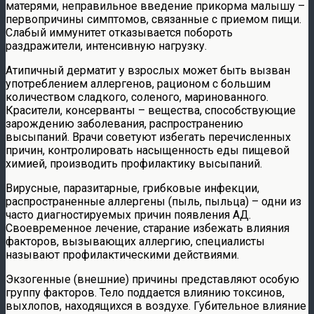
матерями, неправильное введение прикорма малышу –
первопричины симптомов, связанные с приемом пищи.
Слабый иммунитет отказывается побороть
раздражители, интенсивную нагрузку.
Атипичный дерматит у взрослых может быть вызван
употреблением аллергенов, рационом с большим
количеством сладкого, соленого, маринованного.
Красители, консерванты – вещества, способствующие
зарождению заболевания, распространению
высыпаний. Врачи советуют избегать перечисленных
причин, контролировать насыщенность еды пищевой
химией, производить профилактику высыпаний.
Вирусные, паразитарные, грибковые инфекции,
распространенные аллергены (пыль, пыльца) – одни из
часто диагностируемых причин появления АД.
Своевременное лечение, старание избежать влияния
факторов, вызывающих аллергию, специалисты
называют профилактическими действиями.
Экзогенные (внешние) причины представляют особую
группу факторов. Тело поддается влиянию токсинов,
выхлопов, находящихся в воздухе. Губительное влияние