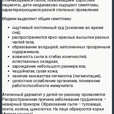
отличающимися силой, локализацией. Взрослые
пациенты, дети неодинаково ощущают симптомы,
характеризующиеся разной степенью проявления.
Медики выделяют общие симптомы:
ощутимый постоянный зуд (усиление во время
сна);
распространяются ярко-красные высыпки разных
частей тела;
образование волдырей, наполненных прозрачным
содержимым;
влажность сыпи в сгибах конечностей,
естественных складках;
зарождение небольшого размера язв;
чешуйчатая, сухая кожа;
наличие множества пигментов (пигментация);
целостное ослабление организма, понижение
работоспособности иммунитета.
Атипичный дерматит у детей по-разному проявляется.
Распространенная причина заболевания грудничков –
неверный прикорм. Образование сыпи – туловище,
локти, колена, щиколотки. На лице образуются корки
(форма чешуек).