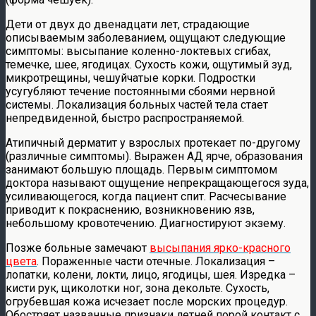
Дети от двух до двенадцати лет, страдающие
описываемым заболеванием, ощущают следующие
симптомы: высыпание коленно-локтевых сгибах,
темечке, шее, ягодицах. Сухость кожи, ощутимый зуд,
микротрещины, чешуйчатые корки. Подростки
усугубляют течение постоянными сбоями нервной
системы. Локализация больных частей тела стает
непредвиденной, быстро распространяемой.
Атипичный дерматит у взрослых протекает по-другому
(различные симптомы). Выражен АД ярче, образования
занимают большую площадь. Первым симптомом
доктора называют ощущение непрекращающегося зуда,
усиливающегося, когда пациент спит. Расчесывание
приводит к покраснению, возникновению язв,
небольшому кровотечению. Диагностируют экзему.
Позже больные замечают
высыпания ярко-красного
цвета
. Пораженные части отечные. Локализация –
лопатки, колени, локти, лицо, ягодицы, шея. Изредка –
кисти рук, щиколотки ног, зона декольте. Сухость,
огрубевшая кожа исчезает после морских процедур.
Обостряет названные признаки летней порой контакт с