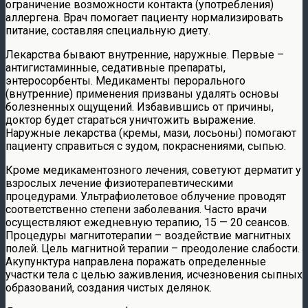
ограничение возможности контакта (употребления)
аллергена. Врач помогает пациенту нормализировать
питание, составляя специальную диету.
Лекарства бывают внутренние, наружные. Первые –
антигистаминные, седативные препараты,
энтеросорбенты. Медикаменты перорального
(внутренние) применения призваны удалять основы
болезненных ощущений. Избавившись от причины,
доктор будет стараться уничтожить выражение.
Наружные лекарства (кремы, мази, лосьоны) помогают
пациенту справиться с зудом, покраснениями, сыпью.
Кроме медикаментозного лечения, советуют дерматит у
взрослых лечение физиотерапевтическими
процедурами. Ультрафиолетовое облучение проводят
соответственно степени заболевания. Часто врачи
осуществляют ежедневную терапию, 15 — 20 сеансов.
Процедуры магнитотерапии – воздействие магнитных
полей. Цель магнитной терапии – преодоление слабости.
Акупунктура направлена поражать определенные
участки тела с целью заживления, исчезновения сыпных
образований, создания чистых делянок.