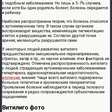
с подобным заболеванием. Но лишь в 5-7% случаев,
если хотя бы один родитель болеет, болезнь передается
и ребенку.
Наиболее распространена теория, что болезнь относится
к аутоиммунному типу. В таком случае организм
воспроизводит вещества, изменяющие пигментацию
клеток и разрушающие их. Согласно другой точке
зрения, меланоциты разрушаются сами.
У некоторых людей развитию витилиго
предшествовали эмоциональное перенапряжение,
стрессы, загар и пр., но научно влияние этих факторов не
подтверждено. Отмечена распространенность витилиго
у людей, страдающих аутоиммунными заболеваниями:
гипертиреоз, адренокортикальная недостаточность,
алопеция
, анемия. Чаще всего витилиго подвержены
больные гепатитом и хроническим панкреатитом.
Проявление болезни наблюдается в период полового
созревания и редко сопровождаются субъективными
ощущениями.
Витилиго фото