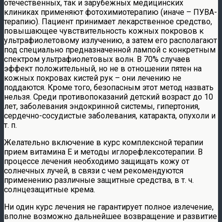
отечественных, так и зарубежных медицинских
клиниках применяют фотохимиотерапию (иначе – ПУВА-
терапию). Пациент принимает лекарственное средство,
повышающее чувствительность кожных покровов к
ультрафиолетовому излучению, а затем его располагают
под специально предназначенной лампой с конкретным
спектром ультрафиолетовых волн. В 70% случаев
эффект положительный, но не в отношении пятен на
кожных покровах кистей рук – они лечению не
поддаются. Кроме того, безопасным этот метод назвать
нельзя. Среди противопоказаний детский возраст до 10
лет, заболевания эндокринной системы, гипертония,
сердечно-сосудистые заболевания, катаракта, опухоли и
т. п.
Желательно включение в курс комплексной терапии
прием витамина Е и методы иглорефлексотерапии. В
процессе лечения необходимо защищать кожу от
солнечных лучей, в связи с чем рекомендуются
применению различные защитные средства, в т. ч.
солнцезащитные крема.
Ни один курс лечения не гарантирует полное излечение,
вполне возможно дальнейшее возвращение и развитие