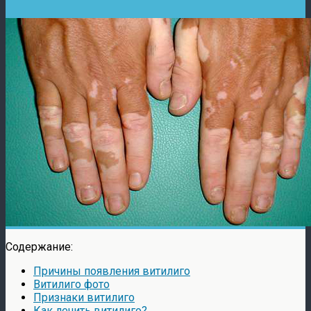
Содержание:
Причины появления витилиго
Витилиго фото
Признаки витилиго
Как лечить витилиго?