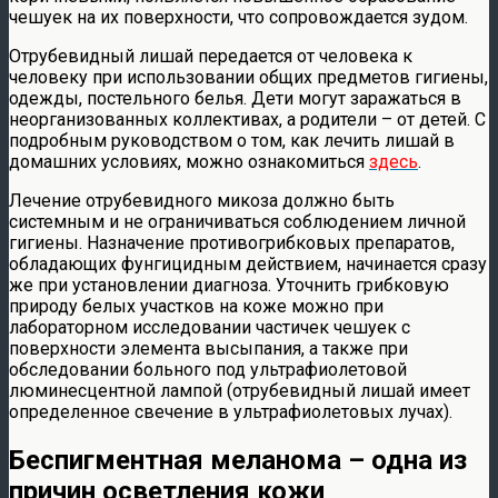
чешуек на их поверхности, что сопровождается зудом.
Отрубевидный лишай передается от человека к
человеку при использовании общих предметов гигиены,
одежды, постельного белья. Дети могут заражаться в
неорганизованных коллективах, а родители – от детей. С
подробным руководством о том, как лечить лишай в
домашних условиях, можно ознакомиться
здесь
.
Лечение отрубевидного микоза должно быть
системным и не ограничиваться соблюдением личной
гигиены. Назначение противогрибковых препаратов,
обладающих фунгицидным действием, начинается сразу
же при установлении диагноза. Уточнить грибковую
природу белых участков на коже можно при
лабораторном исследовании частичек чешуек с
поверхности элемента высыпания, а также при
обследовании больного под ультрафиолетовой
люминесцентной лампой (отрубевидный лишай имеет
определенное свечение в ультрафиолетовых лучах).
Беспигментная меланома – одна из
причин осветления кожи