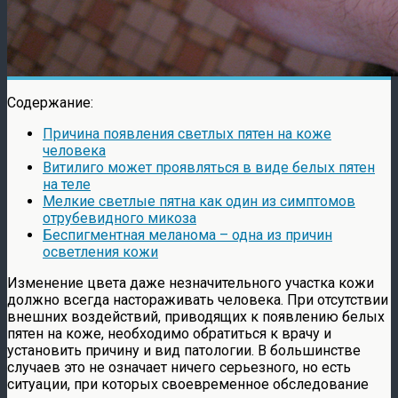
Содержание:
Причина появления светлых пятен на коже
человека
Витилиго может проявляться в виде белых пятен
на теле
Мелкие светлые пятна как один из симптомов
отрубевидного микоза
Беспигментная меланома – одна из причин
осветления кожи
Изменение цвета даже незначительного участка кожи
должно всегда настораживать человека. При отсутствии
внешних воздействий, приводящих к появлению белых
пятен на коже, необходимо обратиться к врачу и
установить причину и вид патологии. В большинстве
случаев это не означает ничего серьезного, но есть
ситуации, при которых своевременное обследование