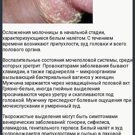
Осложнения молочницы в начальной стадии,
характеризующиеся белым налётом. С течением
времени возникают припухлости, зуд головки и всего
полового органа.
Воспалительные состояния мочеполовой системы, среди
которых уретрит. Провокаторами заболевания бывают
хламидии, а также гарднерелла – микроорганизм
вызывающий бактериальный вагиноз у женщин.
Мужчина заражается через незащищённый половой акт.
Грязно-белые, иногда гнойные выделения
просачиваются через уретру и скапливаются под
головкой. Мужчину преследуют болевые ощущения при
мочеиспускании и умеренный зуд.
Творожистые выделения могут быть симптомами
венерических заболеваний: гонореи, сифилиса,
хламидоза, генитального герпеса. Белый налёт и зуд
сопровождается припухлостями и сыпью в паховой