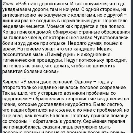
Иван:
«Работаю дорожником. И так получается, что где
укладываем дороги, там и ночуем. С одной стороны, на
антисанитарию не жалуемся с коллегами, но с другой –
лишний раз не сходишь в нормальный душ. Порой тело
неделями чешется. Моемся как придётся и где попало.
Когда приехал домой, обнаружил странные образования
на головке члена, от которых шёл запах. Чувствовались
боли и зуд даже при отдыхе. Недолго думая, пошёл к
врачу. На приёме узнал, что это кандидоз. Медик
посоветовал мазь «Пимафуцин» и ежедневные
гигиенические процедуры. Недуг потихоньку проходит,
но теперь не знаю, что делать, чтобы не допустить
развития болезни снова».
Кирилл:
«У меня двое сыновей. Одному – год, а у
второго только недавно началось половое созревание.
Так вышло, что у старшего возникли проблемы со
здоровьем – образовались творожистые выделения на
члене, которые доставляли неудобство. Было лестно,
что пацан обратился не к жене, а ко мне с проблемой, но
я не знал, как лечить болезнь. Поэтому приняли помощь
со стороны – обратились к урологу. Серьёзная терапия
не понадобилась, сказали лишь регулярно мыть
половые органы и время от времени посещать врача».