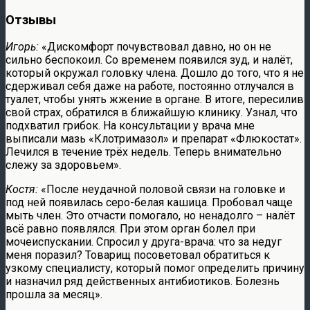
Отзывы
Игорь:
«Дискомфорт почувствовал давно, но он не
сильно беспокоил. Со временем появился зуд, и налёт,
который окружал головку члена. Дошло до того, что я не
сдерживал себя даже на работе, постоянно отлучался в
туалет, чтобы унять жжение в органе. В итоге, пересилив
свой страх, обратился в ближайшую клинику. Узнал, что
подхватил грибок. На консультации у врача мне
выписали мазь «Клотримазол» и препарат «Флюкостат».
Лечился в течение трёх недель. Теперь внимательно
слежу за здоровьем».
Костя:
«После неудачной половой связи на головке и
под ней появилась серо-белая кашица. Пробовал чаще
мыть член. Это отчасти помогало, но ненадолго – налёт
всё равно появлялся. При этом орган болел при
мочеиспускании. Спросил у друга-врача: что за недуг
меня поразил? Товарищ посоветовал обратиться к
узкому специалисту, который помог определить причину
и назначил ряд действенных антибиотиков. Болезнь
прошла за месяц».