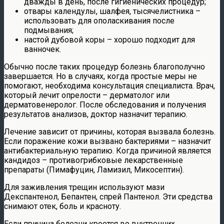
дважды в день, после гигиенических процедур;
отвары календулы, шалфея, тысячелистника –
использовать для ополаскивания после
подмывания;
настой дубовой коры – хорошо подходит для
ванночек.
Обычно после таких процедур болезнь благополучно
завершается. Но в случаях, когда простые меры не
помогают, необходима консультация специалиста. Врач,
который лечит опрелости – дерматолог или
дерматовенеролог. После обследования и получения
результатов анализов, доктор назначит терапию.
Лечение зависит от причины, которая вызвала болезнь.
Если поражение кожи вызвано бактериями – назначит
антибактериальную терапию. Когда причиной является
кандидоз – противогрибковые лекарственные
препараты (Пимафуцин, Ламизил, Микосептин).
Для заживления трещин используют мази
Декспантенол, Бепантен, спрей Пантенол. Эти средства
снимают отек, боль и красноту.
Если причина болезни кроется во внутренних