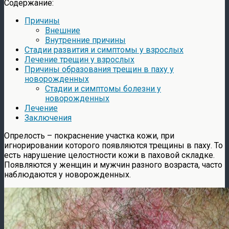
Содержание:
Причины
Внешние
Внутренние причины
Стадии развития и симптомы у взрослых
Лечение трещин у взрослых
Причины образования трещин в паху у
новорожденных
Стадии и симптомы болезни у
новорожденных
Лечение
Заключения
Опрелость – покраснение участка кожи, при
игнорировании которого появляются трещины в паху. То
есть нарушение целостности кожи в паховой складке.
Появляются у женщин и мужчин разного возраста, часто
наблюдаются у новорожденных.