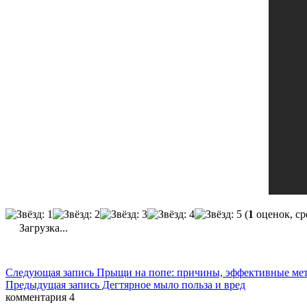
(
1
оценок, ср
Загрузка...
Следующая запись
Прыщи на попе: причины, эффективные мет
Предыдущая запись
Дегтярное мыло польза и вред
комментария 4