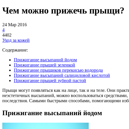
Чем можно прижечь прыщи?
24 Мар 2016
4
4402
Уход за кожей
Содержание:
Прижигание высыпаний йодом
Прижигание прыщей зеленкой
Прижигание прыщиков перекисью водорода
Прижигание высыпаний салициловой кислотой
Прижигание прыщей зубной пастой
Прыщи могут появляться как на лице, так и на теле. Они прак
неэстетичных высыпаний, можно воспользоваться средствами, к
последствия. Самыми быстрыми способами, помогающими избав
Прижигание высыпаний йодом