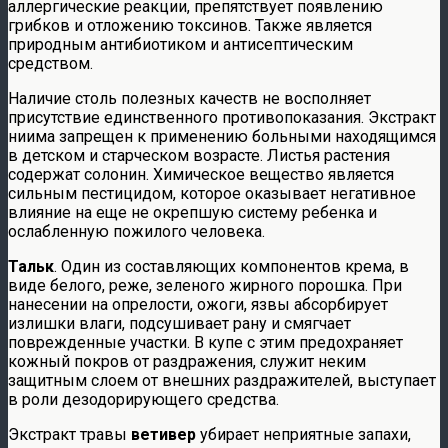
аллергические реакции, препятствует появлению
грибков и отложению токсинов. Также является
природным антибиотиком и антисептическим
средством.
Наличие столь полезных качеств не восполняет
присутствие единственного противопоказания. Экстракт
ниима запрещен к применению больными находящимся
в детском и старческом возрасте. Листья растения
содержат солонин. Химическое вещество является
сильным пестицидом, которое оказывает негативное
влияние на еще не окрепшую систему ребенка и
ослабленную пожилого человека.
Тальк
. Один из составляющих компонентов крема, в
виде белого, реже, зеленого жирного порошка. При
нанесении на опрелости, ожоги, язвы абсорбирует
излишки влаги, подсушивает рану и смягчает
поврежденные участки. В купе с этим предохраняет
кожный покров от раздражения, служит неким
защитным слоем от внешних раздражителей, выступает
в роли дезодорирующего средства.
Экстракт травы
ветивер
убирает неприятные запахи,