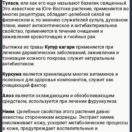
Туласи
, или как его еще называют базилик священный.
Это известное на Юге-Востоке растение, применяется во
многих рецептурах, обладает целебной силой на
физическом и, по мнению служителей культа, духовном
плане, имеет антисептическое и антибактериальное
свойство, применяется в течение очищения и
заживления кровоточащих и гнойных ран.
Вытяжка из травы
Купур кагари
применяется при
лечении дерматических заболеваний, заживлении и
тонизации кожного покрова, служит натуральным
антибиотиком.
Куркума
является хранилищем многих витаминов и
полезных для здоровья компонентов, служит как
очищающий фактор.
Алоэ
является охлаждающим и обезболивающим
средством, используется при лечении фурункулеза.
Ниим
. Целебные свойства этого растения давно
известны сторонникам аюрведы. Экстракт ниима
омолаживает кожу, ускоряет метаболические процессы
в коже, предупреждает воспалительные и