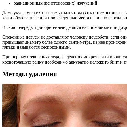
радиационных (рентгеновских) излучений.
Даже укусы мелких насекомых могут вызвать потемнение разл
кожи обожженные или поврежденные места начинают воспалятьс
В свою очередь, приобретенные делятся на спокойные и подоз
Спокойные невусы не доставляют человеку неудобств, если они
превышает диаметр более одного сантиметра, из нее происход
пятаки называются беспокойными.
При первых появлениях зуда, выделения мокроты или крови сле
кровоточащую ранку необходимо аккуратно наложить бинт и п
Методы удаления