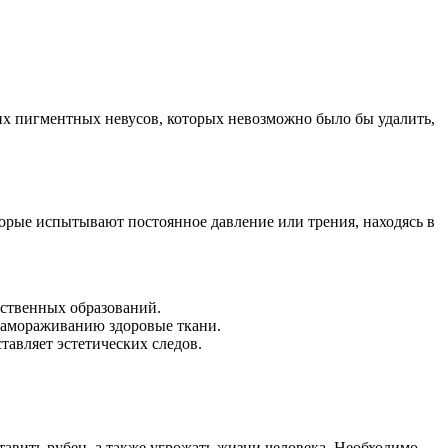
х пигментных невусов, которых невозможно было бы удалить,
торые испытывают постоянное давление или трения, находясь в
ественных образований.
 замораживанию здоровые ткани.
тавляет эстетических следов.
авить рубец, а также угрожать жизни человека. Необходимо