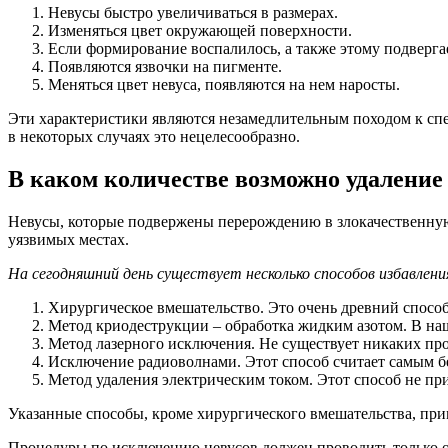
Невусы быстро увеличиваться в размерах.
Изменяться цвет окружающей поверхности.
Если формирование воспалилось, а также этому подвергае
Появляются язвочки на пигменте.
Меняться цвет невуса, появляются на нем наросты.
Эти характеристики являются незамедлительным походом к сп
в некоторых случаях это нецелесообразно.
В каком количестве возможно удаление
Невусы, которые подвержены перерождению в злокачественную 
уязвимых местах.
На сегодняшний день существует несколько способов избавлен
Хирургическое вмешательство. Это очень древний способ
Метод криодеструкции – обработка жидким азотом. В наш
Метод лазерного исключения. Не существует никаких прот
Исключение радиоволнами. Этот способ считает самым 
Метод удаления электрическим током. Этот способ не при
Указанные способы, кроме хирургического вмешательства, пр
Процедуры по исключению невусов должен проводить только оп