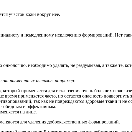
тся участок кожи вокруг нее.
ециалисту и немедленному исключению формирований. Нет таки
онкологию, необходимо удалять, не раздумывая, а также те, ко
ия от пигментных пятаков, например:
, который применяется для исключения очень больших и злокач
е время применяется часто, но остается опасность подвергнуть
ивопоказаний, так как не повреждаются здоровые ткани и не ос
безобидным и эффективным.
меняется на лице.
именяются для удаления доброкачественных формирований.
ытный специалист. В противном случае это действие может ост