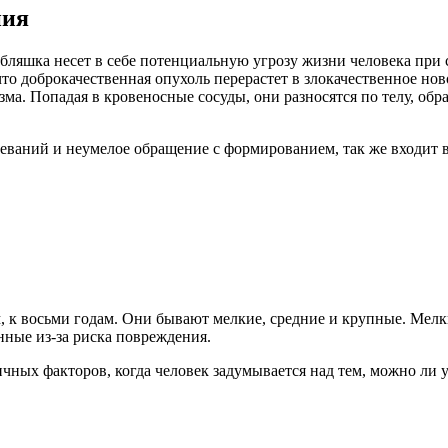
ния
я бляшка несет в себе потенциальную угрозу жизни человека при
что доброкачественная опухоль перерастет в злокачественное н
зма. Попадая в кровеносные сосуды, они разносятся по телу, об
еваний и неумелое обращение с формированием, так же входит в
м, к восьми годам. Они бывают мелкие, средние и крупные. Мелк
нные из-за риска повреждения.
чных факторов, когда человек задумывается над тем, можно ли у