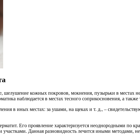
та
, шелушение кожных покровов, мокнения, пузырьки в местах не
атика наблюдается в местах тесного соприкосновения, а также 
ния в иных местах: за ушами, на щеках и т. д., – свидетельств
рматит. Его проявление характеризуется неоднородными по кра
ми участками. Данная разновидность лечится иными методами, н