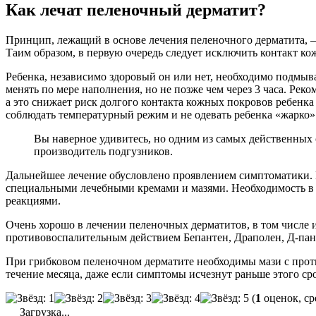
Как лечат пеленочный дерматит?
Принцип, лежащий в основе лечения пеленочного дерматита, –
Таим образом, в первую очередь следует исключить контакт ко
Ребенка, независимо здоровый он или нет, необходимо подмыва
менять по мере наполнения, но не позже чем через 3 часа. Р
а это снижает риск долгого контакта кожных покровов ребенка 
соблюдать температурный режим и не одевать ребенка «жарко»
Вы наверное удивитесь, но одним из самых действенных 
производитель подгузников.
Дальнейшее лечение обусловлено проявлением симптоматики.
специальными лечебными кремами и мазями. Необходимость в и
реакциями.
Очень хорошо в лечении пеленочных дерматитов, в том числ
противовоспалительным действием Бепантен, Драполен, Д-пан
При грибковом пеленочном дерматите необходимы мази с про
течение месяца, даже если симптомы исчезнут раньше этого ср
(
1
оценок, ср
Загрузка...