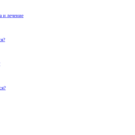
а и лечение
ся?
?
ся?