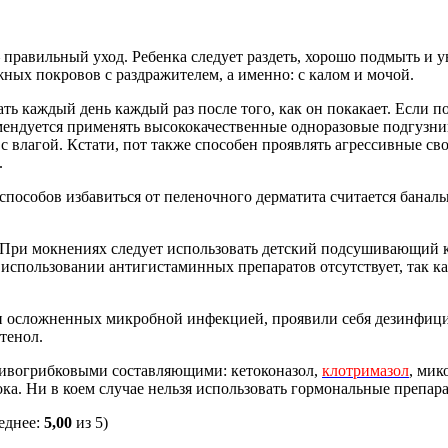
 правильный уход. Ребенка следует раздеть, хорошо подмыть и 
жных покровов с раздражителем, а именно: с калом и мочой.
ть каждый день каждый раз после того, как он покакает. Если 
екомендуется применять высококачественные одноразовые подгуз
с влагой. Кстати, пот также способен проявлять агрессивные сво
.
способов избавиться от пеленочного дерматита считается баналь
 При мокнениях следует использовать детский подсушивающий 
спользовании антигистаминных препаратов отсутствует, так ка
е и осложненных микробной инфекцией, проявили себя дезинфи
тенол.
тивогрибковыми составляющими: кетоконазол,
клотримазол
, мик
ока. Ни в коем случае нельзя использовать гормональные препар
еднее:
5,00
из 5)