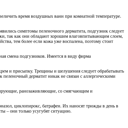
увеличить время воздушных ванн при комнатной температуре.
появились симптомы пеленочного дерматита, подгузник следует
ники, так как они обладают хорошим влаговпитывающим слоем,
йства, тем более если кожа уже воспалена, поэтому стоит
ная смена подгузников. Имеется в виду фирма
крем и присыпку. Трещины и шелушения следует обрабатывать
к пеленочный дерматит никак не связан с аллергическими
цирующие, ранозаживляющие, со смягчающим и
оназол, циклопирокс, батрафен. Их наносят трижды в день в
аты – они только усугубят ситуацию.