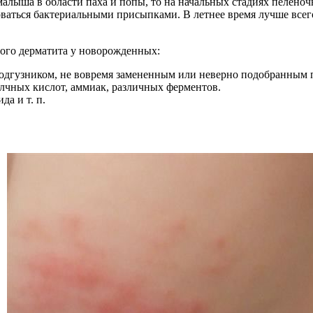
 малыша в области паха и попы, то на начальных стадиях пелено
ваться бактериальными присыпками. В летнее время лучше всего
ого дерматита у новорожденных:
одгузником, не вовремя замененным или неверно подобранным п
лчных кислот, аммиак, различных ферментов.
а и т. п.