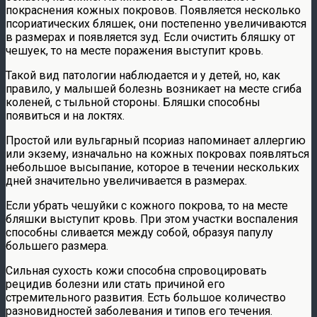
покраснения кожных покровов. Появляется несколько
псориатических бляшек, они постепенно увеличиваются
в размерах и появляется зуд. Если очистить бляшку от
чешуек, то на месте поражения выступит кровь.
Такой вид патологии наблюдается и у детей, но, как
правило, у малышей болезнь возникает на месте сгиба
коленей, с тыльной стороны. Бляшки способны
появиться и на локтях.
Простой или вульгарный псориаз напоминает аллергию
или экзему, изначально на кожных покровах появляться
небольшое высыпание, которое в течении нескольких
дней значительно увеличивается в размерах.
Если убрать чешуйки с кожного покрова, то на месте
бляшки выступит кровь. При этом участки воспаления
способны сливается между собой, образуя папулу
большего размера.
Сильная сухость кожи способна спровоцировать
рецидив болезни или стать причиной его
стремительного развития. Есть большое количество
разновидностей заболевания и типов его течения.