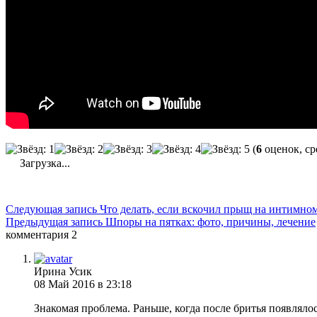
(
6
оценок, ср
Загрузка...
Следующая запись
Что делать, если вскочил прыщ на интимном
Предыдущая запись
Шпоры на пятках: фото, причины, лечение
комментария 2
Ирина Усик
08 Май 2016 в 23:18
Знакомая проблема. Раньше, когда после бритья появлял