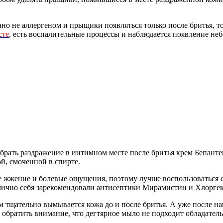
ано не аллергеном и прыщики появляться только после бритья, т
сте
, есть воспалительные процессы и наблюдается появление небо
брать раздражение в интимном месте после бритья крем Бепантен
ой, смоченной в спирте.
е жжение и болевые ощущения, поэтому лучше воспользоваться 
тлично себя зарекомендовали антисептики Мирамистин и Хлорг
м тщательно вымывается кожа до и после бритья. А уже после 
ет обратить внимание, что дегтярное мыло не подходит обладате