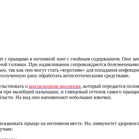
ят с прыщами в интимной зоне с гнойным содержанием. Они зача
ечной головки. При надавливании сопровождаются болезненными
о, так как они могут стать «воротами» для попадания инфекции
е полученную рану обработать антисептическими средствами.
ельствовать о
контагиозном моллюске
, который передается пол
я при малейшей пальпации, и глянцевый оттенок самого прыщика
бласти. На вид они напоминают небольшие язвочки.
вскакивать прыщи на интимном месте. Но, иммунитет здорового 
учаях: