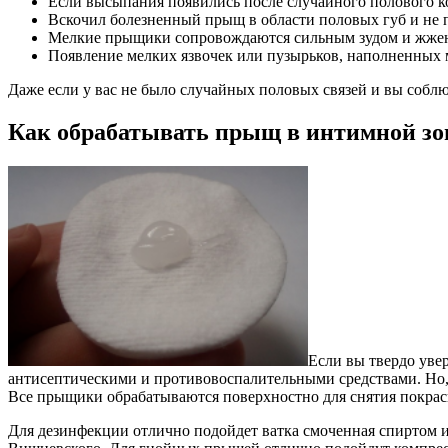
Если высыпания появились после случайного полового к
Вскочил болезненный прыщ в области половых губ и не 
Мелкие прыщики сопровождаются сильным зудом и жже
Появление мелких язвочек или пузырьков, наполненных 
Даже если у вас не было случайных половых связей и вы соблю
Как обрабатывать прыщ в интимной зо
Если вы твердо уве
антисептическими и противовоспалительными средствами. Но, 
Все прыщики обрабатываются поверхностно для снятия покрасн
Для дезинфекции отлично подойдет ватка смоченная спиртом 