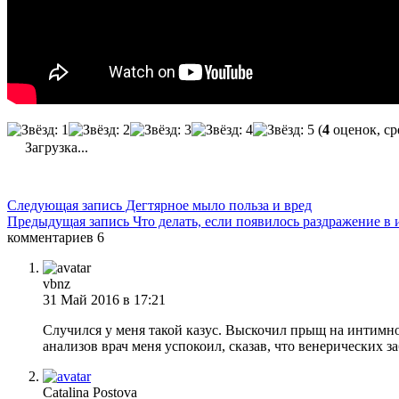
(
4
оценок, ср
Загрузка...
Следующая запись
Дегтярное мыло польза и вред
Предыдущая запись
Что делать, если появилось раздражение в
комментариев 6
vbnz
31 Май 2016 в 17:21
Случился у меня такой казус. Выскочил прыщ на интимном
анализов врач меня успокоил, сказав, что венерических з
Catalina Postova