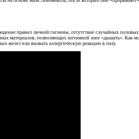
ы на основе мази Левомеколь, после которых они «прорывают»
людение правил личной гигиены, отсутствие случайных половых
льных материалов, позволяющих интимной зоне «дышать». Как м
ных желез или вызвать аллергическую реакцию в паху.