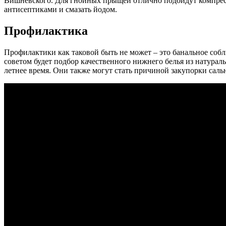
Вишневского. Для гнойных прыщей отлично подойдут компресс
антисептиками и смазать йодом.
Профилактика
Профилактики как таковой быть не может – это банальное соб
советом будет подбор качественного нижнего белья из натура
летнее время. Они также могут стать причиной закупорки саль