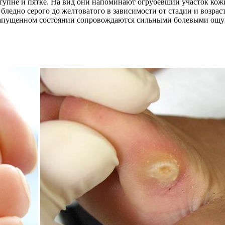
тупне и пятке. На вид они напоминают огрубевший участок кожи
т бледно серого до желтоватого в зависимости от стадии и возр
в запущенном состоянии сопровождаются сильными болевыми ощу