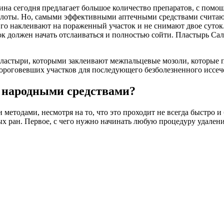
на сегодня предлагает большое количество препаратов, с помо
кислоты. Но, самыми эффективными аптечными средствами счита
Его наклеивают на пораженный участок и не снимают двое суток
ок должен начать отслаиваться и полностью сойти. Пластырь Сал
астыри, которыми заклеивают межпальцевые мозоли, которые пр
 ороговевших участков для последующего безболезненного иссеч
м народными средствами?
 методами, несмотря на то, что это проходит не всегда быстро и
 ран. Первое, с чего нужно начинать любую процедуру удалени