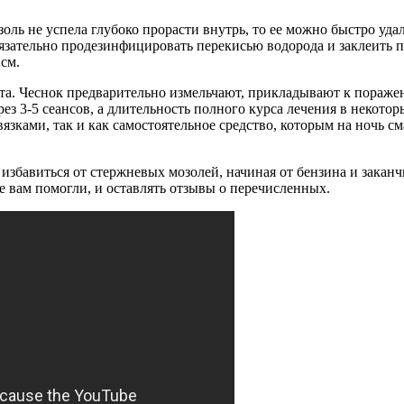
золь не успела глубоко прорасти внутрь, то ее можно быстро у
зательно продезинфицировать перекисью водорода и заклеить п
2см.
ота. Чеснок предварительно измельчают, прикладывают к пораж
рез 3-5 сеансов, а длительность полного курса лечения в некото
язками, так и как самостоятельное средство, которым на ночь 
избавиться от стержневых мозолей, начиная от бензина и закан
е вам помогли, и оставлять отзывы о перечисленных.