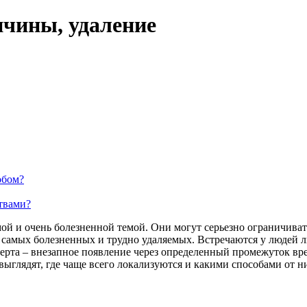
ичины, удаление
обом?
твами?
ой и очень болезненной темой. Они могут серьезно ограничиват
 самых болезненных и трудно удаляемых. Встречаются у людей 
та – внезапное появление через определенный промежуток врем
ыглядят, где чаще всего локализуются и какими способами от н