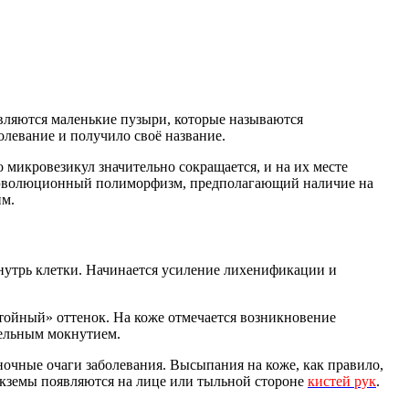
являются маленькие пузыри, которые называются
левание и получило своё название.
 микровезикул значительно сокращается, и на их месте
я эволюционный полиморфизм, предполагающий наличие на
им.
внутрь клетки. Начинается усиление лихенификации и
тойный» оттенок. На коже отмечается возникновение
пельным мокнутием.
ночные очаги заболевания. Высыпания на коже, как правило,
экземы появляются на лице или тыльной стороне
кистей рук
.