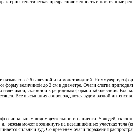
актерны генетическая предрасположенность и постоянные рец
же называют её бляшечной или монетовидной. Ниммулярную фор
ю) форму величиной до 3 см в диаметре. Очаги слегка приподн
но излечимой, склонной к рецидивам формой заболевания. Воспа
 месяцев. Все высыпания сопровождаются зудом разной интенсивн
рофессиональным видом деятельности пациента. У людей, склон
 д., экзема может возникнуть на незащищённых участках тела (к
чинается сильный зуд. Со временем очаги поражения распростра