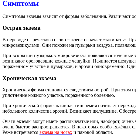
Симптомы
Симптомы экземы зависят от формы заболевания. Различают о
Острая экзема
В переводе с греческого слово «экзео» означает «закипать». 
микровезикулами. Они похожи на пузырьки воздуха, появляющи
При вскрытии пузырьков-микровезикул появляются точечные эр
возникают ороговевшие кожные чешуйки. Начинается шелушен
поражённом участке и пузырьков, и эрозий одновременно. Од
Хроническая экзема
Хроническая форма становится следствием острой. При этом п
уплотнение кожного участка, поражённого болезнью.
При хронической форме активная гиперемия начинает переходи
небольшого количества эрозий. Возникает шелушение. Обостр
Очаги экземы могут иметь расплывчатые или, наоборот, очень 
очень быстро распространяются. В некоторых особо тяжёлых с
Реже встречается
экзема на ногах
и паховой области.